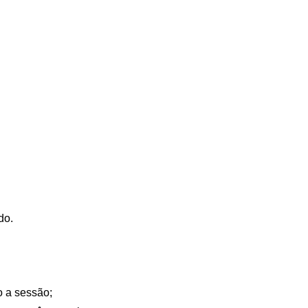
do.
o a sessão;