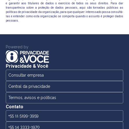
e garantir aos titulares de dados o exercício de todos os seus direitos. Para dar
transparência sobre a proteção de dados pessoais, aqui são tornadas públicas as
políticas de privacidade da organização, para que qualquer interessado possa consultá-
las e entender como esta organização se comporta quando o assunto é proteger dados
pessoais.
Powered by
Privacidade & Você
Consultar empresa
Central da privacidade
Termos, avisos e políticas
Contato
+55 11 5199-3959
+55 14 3333-1970