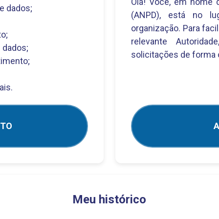
Olá! Você, em nome d
e dados;
(ANPD), está no lug
organização. Para faci
o;
relevante Autoridad
 dados;
solicitações de forma 
timento;
ais.
NTO
A
Meu histórico