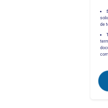
soli
de t
ter
doc
com 