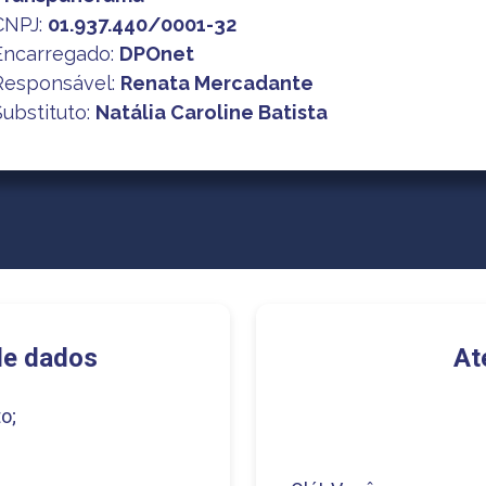
CNPJ
:
01.937.440/0001-32
Encarregado:
DPOnet
Responsável:
Renata Mercadante
Substituto:
Natália Caroline Batista
de dados
At
o;