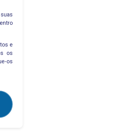
 suas
dentro
tos e
os os
ue-os