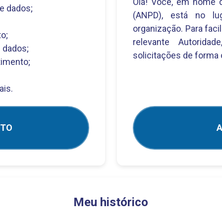
Olá! Você, em nome d
e dados;
(ANPD), está no lug
organização. Para faci
o;
relevante Autoridad
 dados;
solicitações de forma 
timento;
ais.
NTO
A
Meu histórico