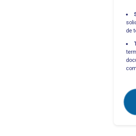
soli
de t
ter
doc
com 