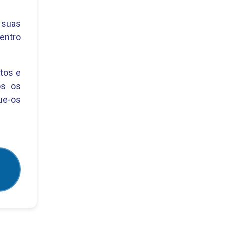
 suas
dentro
tos e
os os
ue-os