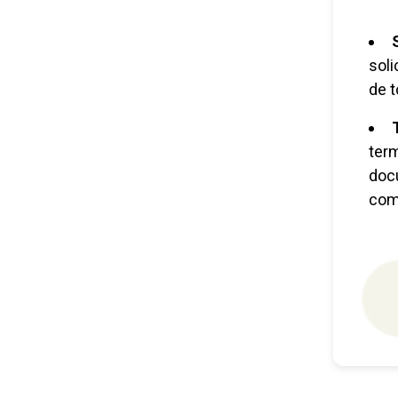
soli
de t
ter
doc
com 