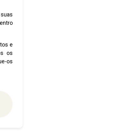
 suas
dentro
tos e
os os
ue-os