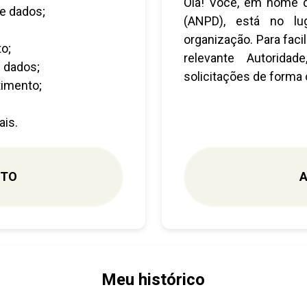
Olá! Você, em nome d
e dados;
(ANPD), está no lug
organização. Para faci
o;
relevante Autoridad
 dados;
solicitações de forma 
timento;
ais.
NTO
A
Meu histórico