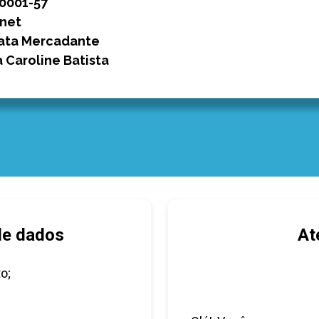
/0001-57
net
ata Mercadante
a Caroline Batista
de dados
At
o;