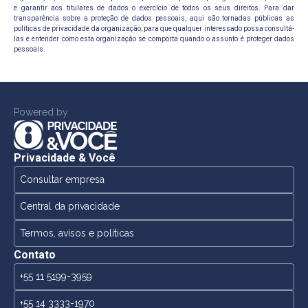
e garantir aos titulares de dados o exercício de todos os seus direitos. Para dar
transparência sobre a proteção de dados pessoais, aqui são tornadas públicas as
políticas de privacidade da organização, para que qualquer interessado possa consultá-
las e entender como esta organização se comporta quando o assunto é proteger dados
pessoais.
Powered by
Privacidade & Você
Consultar empresa
Central da privacidade
Termos, avisos e políticas
Contato
+55 11 5199-3959
+55 14 3333-1970