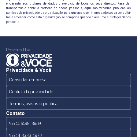
e garantir aos titulares de dados o exercício de todos os seus direitos. Para dar
transparência sobre a proteção de dados pessoais, aqui são tornadas públicas as
políticas de privacidade da organização, para que qualquer interessado possa consultá-
las e entender como esta organização se comporta quando o assunto é proteger dados
pessoais.
Powered by
Privacidade & Você
Consultar empresa
Central da privacidade
Termos, avisos e políticas
Contato
+55 11 5199-3959
+55 14 3333-1970