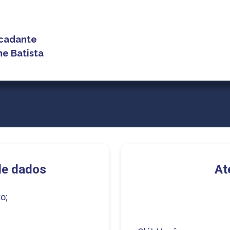
6
cadante
ne Batista
de dados
At
o;