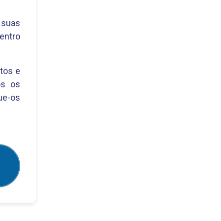
 suas
dentro
tos e
os os
ue-os