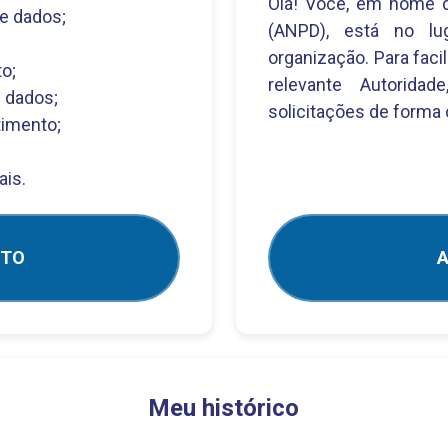
Olá! Você, em nome d
e dados;
(ANPD), está no lug
organização. Para faci
o;
relevante Autoridad
 dados;
solicitações de forma 
timento;
ais.
NTO
A
Meu histórico