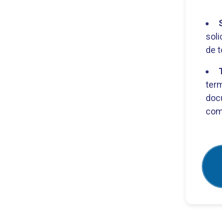
soli
de t
ter
doc
com 