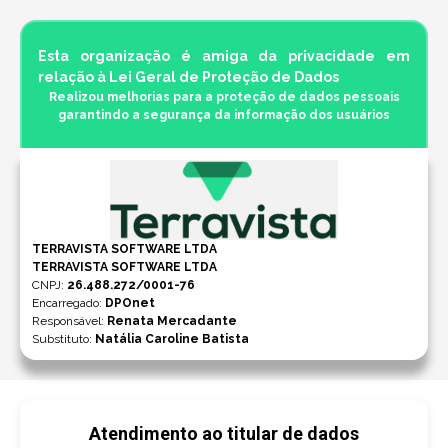
Esta organização é amiga da privacidade em
relação à Lei Geral de Proteção de Dados
Realizou melhorias para a proteção de dados pessoais
garantindo a segurança da informação dos usuários
TERRAVISTA SOFTWARE LTDA
TERRAVISTA SOFTWARE LTDA
CNPJ
:
26.488.272/0001-76
Encarregado:
DPOnet
Responsável:
Renata Mercadante
Substituto:
Natália Caroline Batista
Atendimento ao titular de dados