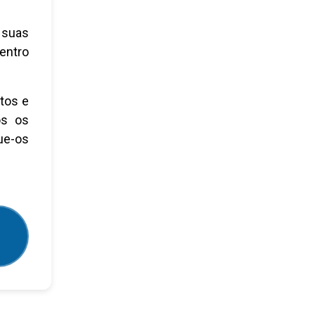
 suas
dentro
tos e
os os
ue-os