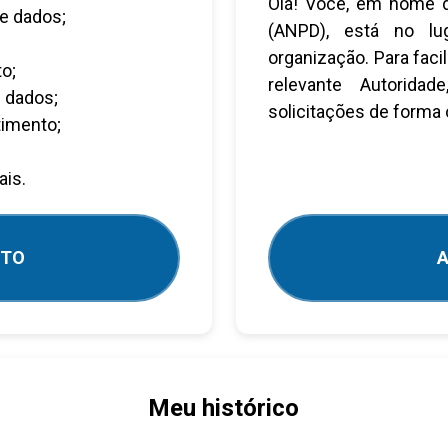
Olá! Você, em nome d
e dados;
(ANPD), está no lug
organização. Para faci
o;
relevante Autoridad
 dados;
solicitações de forma 
timento;
ais.
NTO
A
Meu histórico