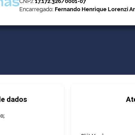
CNPJ
:
17.172.326/0001-07
Encarregado:
Fernando Henrique Lorenzi Ar
de dados
At
o;