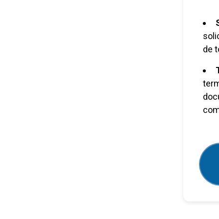
soli
de t
ter
doc
com 