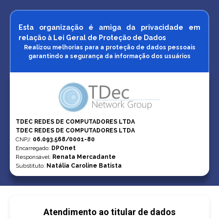
Esta organização é amiga da privacidade em
relação à Lei Geral de Proteção de Dados
Realizou melhorias para a proteção de dados pessoais
garantindo a segurança da informação dos usuários
TDEC REDES DE COMPUTADORES LTDA
TDEC REDES DE COMPUTADORES LTDA
CNPJ
:
06.093.568/0001-80
Encarregado:
DPOnet
Responsável:
Renata Mercadante
Substituto:
Natália Caroline Batista
Atendimento ao titular de dados