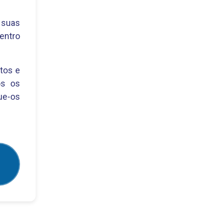
 suas
dentro
tos e
os os
ue-os