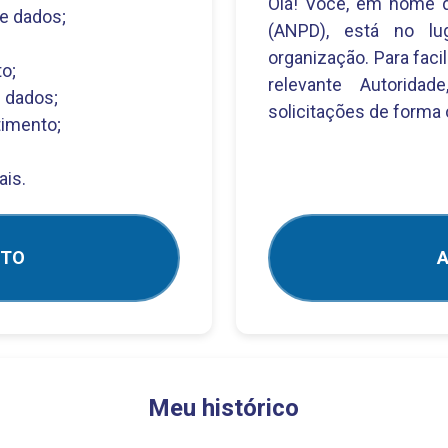
Olá! Você, em nome d
e dados;
(ANPD), está no lug
organização. Para faci
o;
relevante Autoridad
 dados;
solicitações de forma 
timento;
ais.
NTO
A
Meu histórico