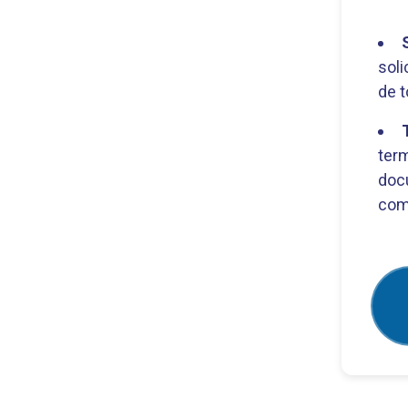
soli
de t
ter
doc
com 