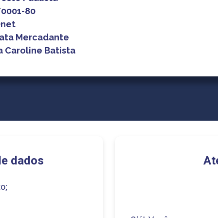
/0001-80
net
ata Mercadante
a Caroline Batista
de dados
At
o;