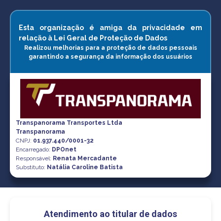
Esta organização é amiga da privacidade em
relação à Lei Geral de Proteção de Dados
Realizou melhorias para a proteção de dados pessoais
garantindo a segurança da informação dos usuários
Transpanorama Transportes Ltda
Transpanorama
CNPJ
:
01.937.440/0001-32
Encarregado:
DPOnet
Responsável:
Renata Mercadante
Substituto:
Natália Caroline Batista
Atendimento ao titular de dados