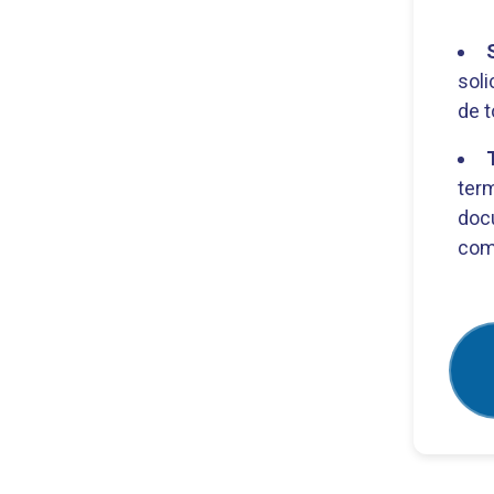
soli
de t
ter
doc
com 