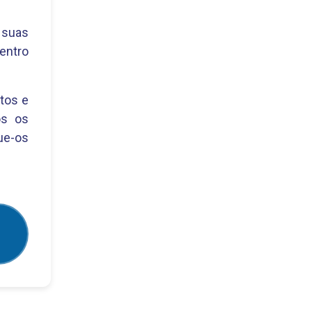
 suas
dentro
tos e
os os
ue-os