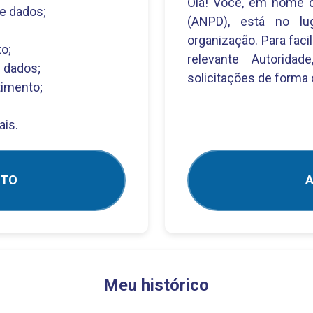
Olá! Você, em nome d
e dados;
(ANPD), está no lug
organização. Para faci
o;
relevante Autoridad
 dados;
solicitações de forma 
timento;
ais.
NTO
A
Meu histórico