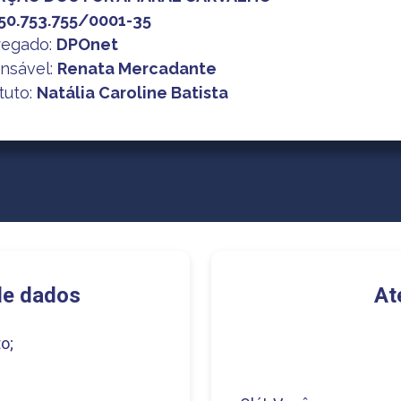
50.753.755/0001-35
regado:
DPOnet
nsável:
Renata Mercadante
tuto:
Natália Caroline Batista
de dados
At
o;