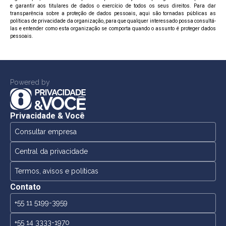
e garantir aos titulares de dados o exercício de todos os seus direitos. Para dar
transparência sobre a proteção de dados pessoais, aqui são tornadas públicas as
políticas de privacidade da organização, para que qualquer interessado possa consultá-
las e entender como esta organização se comporta quando o assunto é proteger dados
pessoais.
Powered by
Privacidade & Você
Consultar empresa
Central da privacidade
Termos, avisos e políticas
Contato
+55 11 5199-3959
+55 14 3333-1970